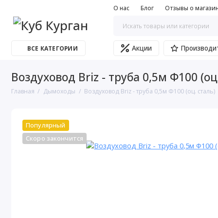
О нас
Блог
Отзывы о магази
Акции
Производи
ВСЕ КАТЕГОРИИ
Воздуховод Briz - труба 0,5м Ф100 (оц
Главная
Дымоходы
Воздуховод Briz - труба 0,5м Ф100 (оц. сталь)
Популярный
Скоро закончится