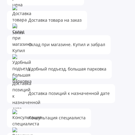
тяжелых металлов, мутности, цветности,
неприятных привкусов и запахов, бактерий и
вирусов определенного ряда.
Доставка товара на заказ
Удаление остаточного хлора, органических
соединений и железа при содержании до 2 мг/л.
Склад при магазине. Купил и забрал
Добавка серебра в фильтрующий материал
картриджа обеспечивает бактериостатический
эффект при его работе.
Удобный подъезд, большая парковка
Важная информация
Доставка позиций к назначенной дате
НЕ
рекомендуется использовать для очистки
воды, с возможными микробиологическими
Консультация специалиста
загрязнениями. В этом случае необходимо произвести
предварительную дезинфекцию (например с помощью
ультрафиолетовых стерилизаторов).