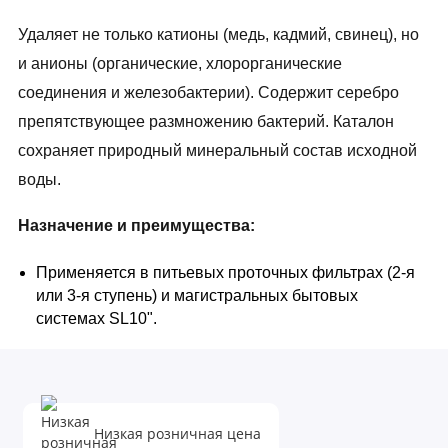
Удаляет не только катионы (медь, кадмий, свинец), но
и анионы (органические, хлорорганические
соединения и железобактерии). Содержит серебро
препятствующее размножению бактерий. Каталон
сохраняет природный минеральный состав исходной
воды.
Назначение и преимущества:
Применяется в питьевых проточных фильтрах (2-я
или 3-я ступень) и магистральных бытовых
системах SL10".
Мультикомпонентная загрузка позволяет очистить
воду от нерастворенных
примесей, хлорорганических соединений, бензола,
фенола, органических соединений, нефтепродуктов,
Низкая розничная цена
пестицидов, железа, меди марганца, ртути, ионов