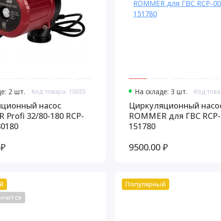
е: 2 шт.
Код товара: 10035
На складе: 3 шт.
Код това
ционный насос
Циркуляционный насо
 RCP-
ROMMER для ГВС RCP-0005-
80180
151780
 ₽
9500.00 ₽
й
Популярный
нчится