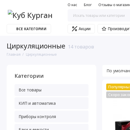
О нас
Блог
Отзывы о магази
Акции
Производи
ВСЕ КАТЕГОРИИ
Циркуляционные
14 товаров
Главная
Циркуляционные
Категории
Популярны
Все товары
Скоро зако
КИП и автоматика
Приборы контроля
Баки и емкости