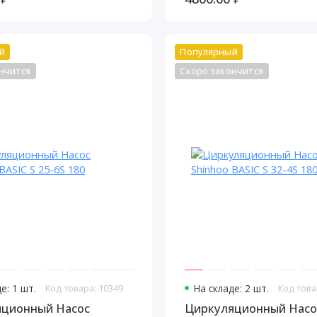
й
Популярный
нчится
Скоро закончится
е: 1 шт.
Код товара: 10349
На складе: 2 шт.
Код това
яционный Насос
Циркуляционный Насо