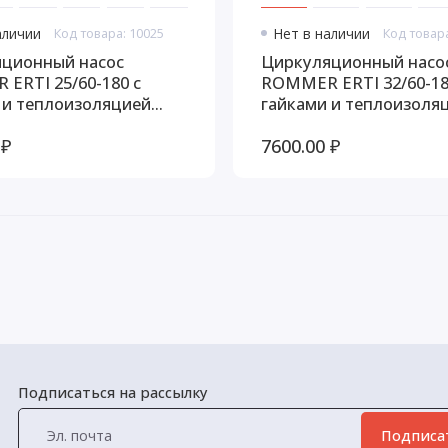
аличии
Код товара: 10025
Нет в наличии
Код товар
ционный насос
Циркуляционный насо
80 с
ROMMER ERTI 32/60-180 с
 и теплоизоляцией
гайками и теплоизоля
3-2560180
RCP-0003-3260180
 ₽
7600.00 ₽
Подписаться на рассылку
Подписа