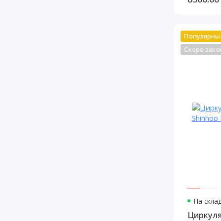
Популярны
Скоро зако
На склад
Циркул