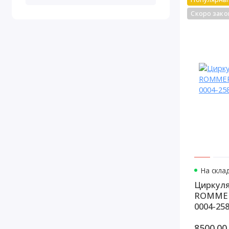
Скоро зако
На склад
Циркуля
ROMMER 
0004-25
8500.00