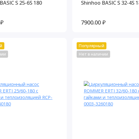
BASIC S 25-6S 180
Shinhoo BASIC S 32-4S 1
 ₽
7900.00 ₽
й
Популярный
чии
Нет в наличии