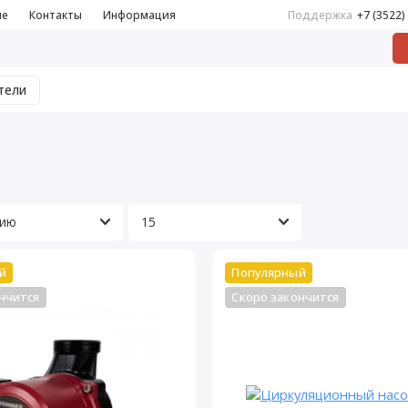
не
Контакты
Информация
Поддержка
+7 (3522)
тели
й
Популярный
нчится
Скоро закончится