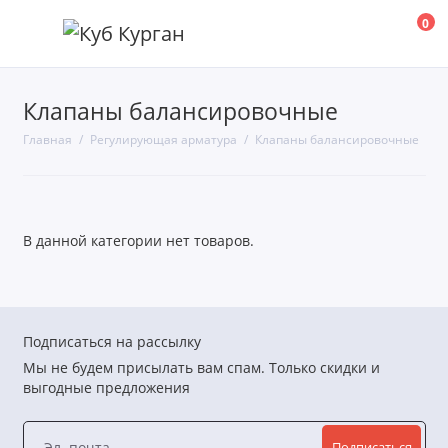
0
Клапаны балансировочные
Клапаны балансировочные
Главная
Регулирующая арматура
Клапаны балансировочные
Клапаны смесительные
Клапаны термосмесительные
В данной категории нет товаров.
Клапаны термостатические
Насосные модули
Узлы смешения
Подписаться на рассылку
Мы не будем присылать вам спам. Только скидки и
Показать все
выгодные предложения
Подписаться