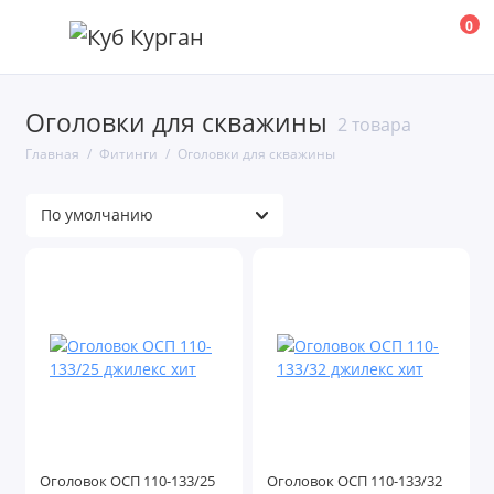
0
Оголовки для скважины
Водогазопроводные
2 товара
Главная
Фитинги
Оголовки для скважины
Дымоходы
Канализационные
Оголовки для скважины
Шланг
Оголовки для скважин
Показать все
Оголовок ОСП 110-133/25
Оголовок ОСП 110-133/32