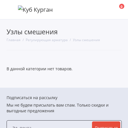
0
Узлы смешения
Клапаны балансировочные
Главная
Регулирующая арматура
Узлы смешения
Клапаны смесительные
Клапаны термосмесительные
В данной категории нет товаров.
Клапаны термостатические
Насосные модули
Узлы смешения
Подписаться на рассылку
Мы не будем присылать вам спам. Только скидки и
Показать все
выгодные предложения
Подписаться