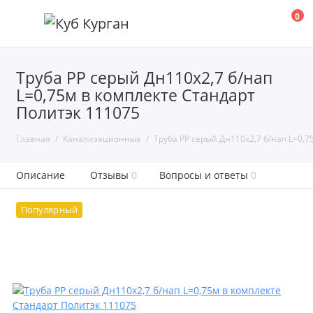
0
Труба PP серый Дн110х2,7 б/нап
L=0,75м в комплекте Стандарт
Политэк 111075
Главная
Канализационные
Труба PP серый Дн110х2,7 б/нап L=0,
Описание
Отзывы
0
Вопросы и ответы
0
Популярный