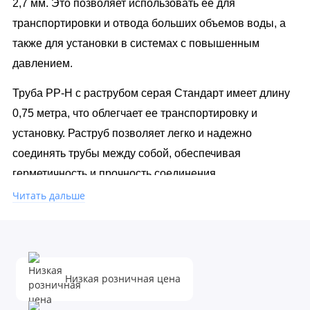
2,7 мм. Это позволяет использовать ее для
транспортировки и отвода больших объемов воды, а
также для установки в системах с повышенным
давлением.
Труба PP-H с раструбом серая Стандарт имеет длину
0,75 метра, что облегчает ее транспортировку и
установку. Раструб позволяет легко и надежно
соединять трубы между собой, обеспечивая
герметичность и прочность соединения.
Читать дальше
Преимущества данной трубы включают ее
устойчивость к воздействию агрессивных химических
веществ, ультрафиолетового излучения и
механических повреждений. Она не подвержена
Низкая розничная цена
коррозии и не ржавеет, что обеспечивает ее
долговечность и надежность в эксплуатации.