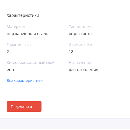
Характеристики
Материал
Тип монтажа
нержавеющая сталь
опрессовка
Гарантия, лет
Диаметр, мм
2
18
Кислородозащитный слой
Назначение
есть
для отопления
Все характеристики
Поделиться