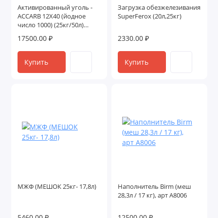
Активированный уголь -
Загрузка обезжелезивания
ACCARB 12X40 (йодное
SuperFerox (20л,25кг)
число 1000) (25кг/50л)
Индия
17500.00 ₽
2330.00 ₽
Купить
Купить
МЖФ (МЕШОК 25кг- 17,8л)
Наполнитель Birm (меш
28,3л / 17 кг), арт A8006
5460.00 ₽
12500.00 ₽