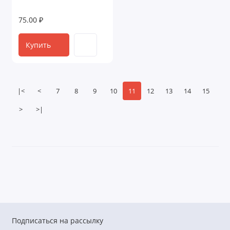
75.00 ₽
Купить
|<
<
7
8
9
10
11
12
13
14
15
>
>|
Подписаться на рассылку