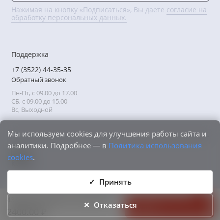
Нажимая на кнопку «Подписаться», Вы даете
согласие на
обработку персональных данных.
Поддержка
+7 (3522) 44-35-35
Обратный звонок
Пн-Пт, с 09.00 до 17.00
СБ, с 09.00 до 15.00
Вс, Выходной
Мы используем cookies для улучшения работы сайта и
аналитики. Подробнее — в
Политика использования
cookies
.
Принять
433428100 Труба неотожж.28х1
Отказаться
Купить
2400.00 ₽