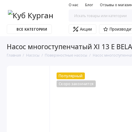
О нас
Блог
Отзывы о магази
Акции
Производи
ВСЕ КАТЕГОРИИ
Насос многоступенчатый XI 13 Е BEL
Главная
Насосы
Поверхностные насосы
Насос многоступенча
Популярный
Скоро закончится