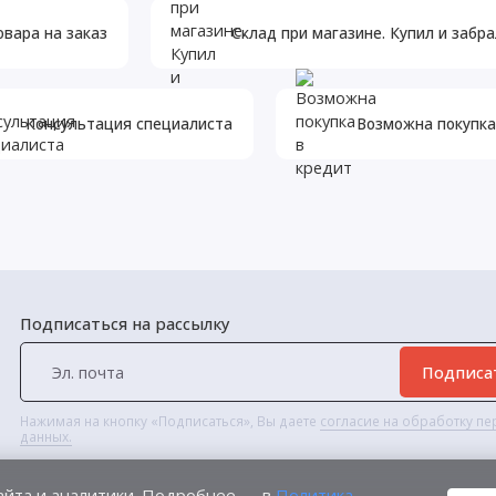
овара на заказ
Склад при магазине. Купил и забра
илена без добавления связующих добавок Российского
Консультация специалиста
Возможна покупка
й трехслойной технологии изготовления, позволяющей
овать всю полезную площадь картриджа на 100%
е, а в зависимости от размера задерживаются всеми
Подписаться на рассылку
ляет ему не только выдерживать высокое давление
Подписа
липропилена;
Нажимая на кнопку «Подписаться», Вы даете
согласие на обработку п
данных.
 °С;
айта и аналитики. Подробнее — в
Политика