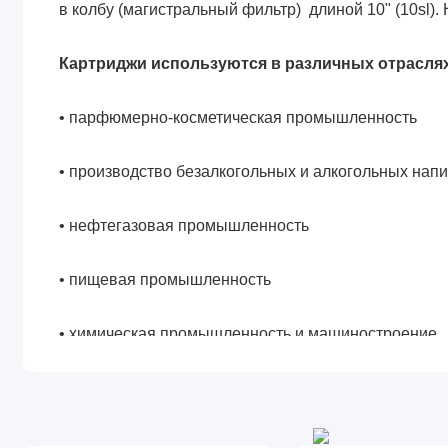
в колбу (магистральный фильтр) длиной 10" (10sl).
Картриджи используются в различных отрасл
• парфюмерно-косметическая промышленность
• производство безалкогольных и алкогольных нап
• нефтегазовая промышленность
• пищевая промышленность
• химическая промышленность и машиностроение
• фармацевтическая промышленность
• микроэлектроника