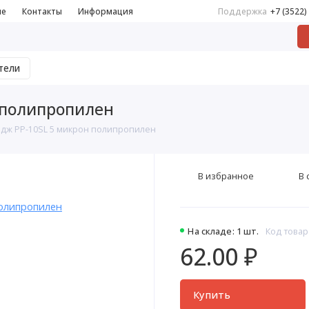
не
Контакты
Информация
Поддержка
+7 (3522)
тели
 полипропилен
идж РР-10SL 5 микрон полипропилен
В избранное
В 
На складе: 1 шт.
Код товар
62.00 ₽
Купить