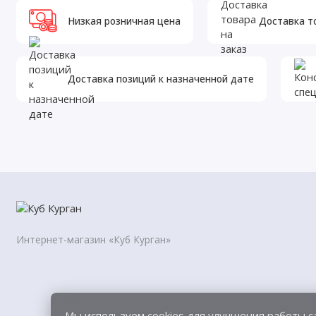
Низкая розничная цена
Доставка т
Особенности и преимущества:
• изготавливаются только из первичного полипроп
Доставка позиций к назначенной дате
производства;
• имеют повышенный ресурс за счет инновационно
за счет слоев с переменной микронностью использ
(частицы грязи не остаются только на внешнем сло
слоями картриджа);
• особо прочный внутренний слой картриджа позво
Интернет-магазин «Куб Курган»
воды, но и препятствует выбросу в воду частиц по
• подходит для использования в горячей воде до 95
Мы используем cookies для улучшения работы с