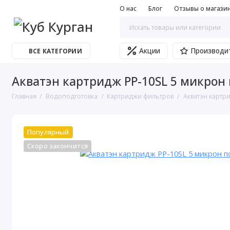
О нас
Блог
Отзывы о магази
Акции
Производи
ВСЕ КАТЕГОРИИ
Акватэн картридж РР-10SL 5 микрон
Главная
Водоподготовка
Картриджи фильтров
Акватэн картр
Популярный
Скоро закончится