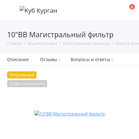
0
10"BB Магистральный фильтр
Главная
Водоподготовка
Магистральные фильтры
Корпуса фил
Описание
Отзывы
0
Вопросы и ответы
0
Популярный
Скоро закончится